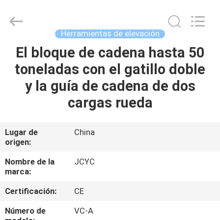
Chongqing
Shanyan
Crane
Machinery
Co.,
Herramientas de elevación
Ltd..
All
Rights
El bloque de cadena hasta 50
HOGAR
Reserved.
toneladas con el gatillo doble
PRODUCTOS
y la guía de cadena de dos
cargas rueda
SOBRE
NOSOTROS
Lugar de
China
origen:
VIAJE
Nombre de la
JCYC
marca:
DE
Certificación:
CE
LA
FÁBRICA
Número de
VC-A