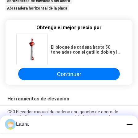
abrazaderas de elevación del acero
Abrazadera horizontal de la placa
Obtenga el mejor precio por
El bloque de cadena hasta 50
toneladas con el gatillo doble y la
guía de cadena de dos cargas
rueda
Continuar
Herramientas de elevación
G80 Elevador manual de cadena con gancho de acero de
aleación Bloque de cadena manual de trabajo pesado
Laura
Levantador magnético automático permanente 1 tonelada - 5
℃ de la temperatura <80 de la operación de la tonelada