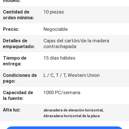
modelo:
Cantidad de
10 piezas
CONTROL
orden mínima:
DE
Precio:
Negociable
CALIDAD
Detalles de
Cajas del cartón/de la madera
empaquetado:
contrachapada
ÉNTRENOS
Tiempo de
15 días hábiles
EN
entrega:
CONTACTO
Condiciones de
L / C, T / T, Western Union
CON
pago:
Capacidad de
1000 PC/semana
NOTICIAS
la fuente:
Alta luz:
,
abrazadera de elevación horizontal
PIDA
Abrazadera horizontal de la placa
UNA