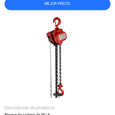
MEJOR PRECIO
CITA
MAPA
DEL
SITIO
POLÍTICA
DE
PRIVACIDAD
Descripción de producto
Bloque de cadena de VC-A