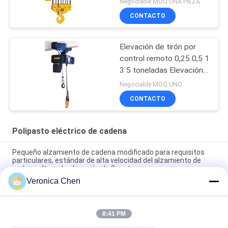
Negociable MOQ:UNA PIEZA
con la carretilla eléctrica
CONTACTO
Elevación de tirón por
control remoto 0,25 0,5 1
3 5 toneladas Elevación
de bloque de cadena
Negociable MOQ:UNO
eléctrica
CONTACTO
Polipasto eléctrico de cadena
Pequeño alzamiento de cadena modificado para requisitos
particulares, estándar de alta velocidad del alzamiento de
cadena altura de elevación de 3 metros
Veronica Chen
Polipasto eléctrico inteligente de cadena para escenario de
0.5 Toneladas para entretenimiento
8:41 PM
Carro eléctrico para polipasto eléctrico 0.5t 1t 2t 3t 5t
velocidad doble de una sola velocidad