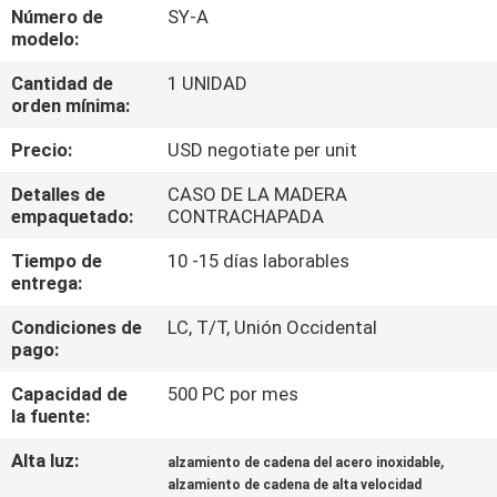
Número de
SY-A
modelo:
CONTROL
Cantidad de
1 UNIDAD
DE
orden mínima:
CALIDAD
Precio:
USD negotiate per unit
ÉNTRENOS
Detalles de
CASO DE LA MADERA
empaquetado:
CONTRACHAPADA
EN
Tiempo de
10 -15 días laborables
CONTACTO
entrega:
CON
Condiciones de
LC, T/T, Unión Occidental
pago:
NOTICIAS
Capacidad de
500 PC por mes
la fuente:
PIDA
Alta luz:
,
alzamiento de cadena del acero inoxidable
UNA
alzamiento de cadena de alta velocidad