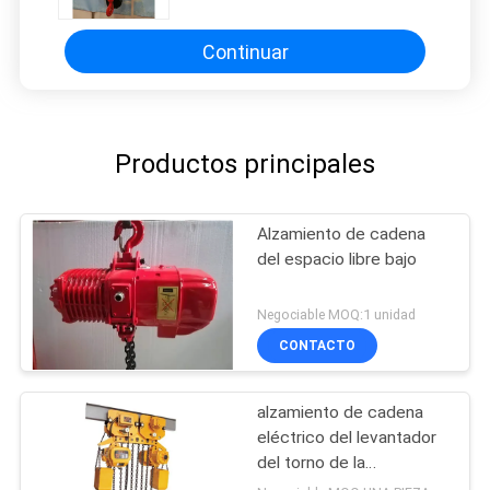
velocidades para elevación
industrial
Continuar
Productos principales
Alzamiento de cadena
del espacio libre bajo
Negociable MOQ:1 unidad
CONTACTO
alzamiento de cadena
eléctrico del levantador
del torno de la
explotación minera 25T