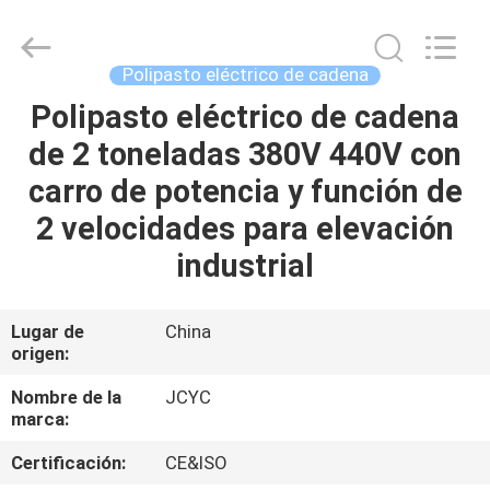
Chongqing
Shanyan
Crane
Machinery
Co.,
Polipasto eléctrico de cadena
Ltd..
All
Rights
Polipasto eléctrico de cadena
HOGAR
Reserved.
de 2 toneladas 380V 440V con
PRODUCTOS
carro de potencia y función de
2 velocidades para elevación
SOBRE
industrial
NOSOTROS
Lugar de
China
origen:
VIAJE
DE
Nombre de la
JCYC
marca:
LA
Certificación:
CE&ISO
FÁBRICA