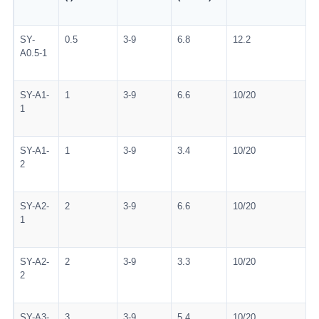
SY-
0.5
3-9
6.8
12.2
A0.5-1
SY-A1-
1
3-9
6.6
10/20
1
1
SY-A1-
1
3-9
3.4
10/20
2
SY-A2-
2
3-9
6.6
10/20
3
1
SY-A2-
2
3-9
3.3
10/20
1
2
SY-A3-
3
3-9
5.4
10/20
3