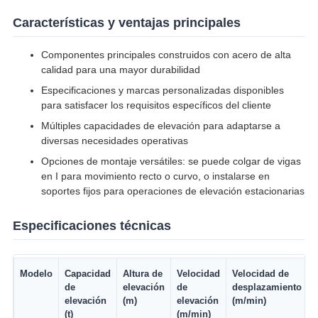
Características y ventajas principales
Componentes principales construidos con acero de alta
calidad para una mayor durabilidad
Especificaciones y marcas personalizadas disponibles
para satisfacer los requisitos específicos del cliente
Múltiples capacidades de elevación para adaptarse a
diversas necesidades operativas
Opciones de montaje versátiles: se puede colgar de vigas
en I para movimiento recto o curvo, o instalarse en
soportes fijos para operaciones de elevación estacionarias
Especificaciones técnicas
Modelo
Capacidad
Altura de
Velocidad
Velocidad de
de
elevación
de
desplazamiento
elevación
(m)
elevación
(m/min)
(t)
(m/min)