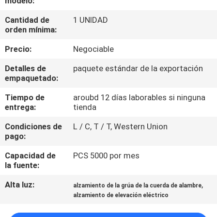
modelo:
Cantidad de
1 UNIDAD
CONTROL
orden mínima:
DE
Precio:
Negociable
CALIDAD
Detalles de
paquete estándar de la exportación
empaquetado:
ÉNTRENOS
Tiempo de
aroubd 12 días laborables si ninguna
EN
entrega:
tienda
CONTACTO
Condiciones de
L / C, T / T, Western Union
CON
pago:
Capacidad de
PCS 5000 por mes
NOTICIAS
la fuente:
Alta luz:
,
alzamiento de la grúa de la cuerda de alambre
PIDA
alzamiento de elevación eléctrico
UNA