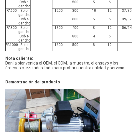
Doble-
500
5
6
gancho
PA600
Solo-
1200
300
10
12
37/35
gancho
Doble-
600
5
6
39/37
gancho
PA800
Solo-
1300
400
8
12
56/54
gancho
Doble-
800
4
6
gancho
PA1000
Solo-
1600
500
8
12
gancho
Nota caliente:
Dan la bienvenida el OEM, el ODM, la muestra, el ensayo y los
órdenes mezclados todo para probar nuestra calidad y servicio.
Demostración del producto