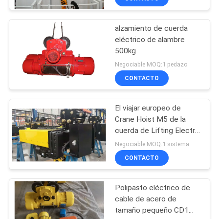
alzamiento de cuerda
eléctrico de alambre
500kg
Negociable MOQ:1 pedazo
CONTACTO
El viajar europeo de
Crane Hoist M5 de la
cuerda de Lifting Electric
Wire del modelo
Negociable MOQ:1 sistema
CONTACTO
Polipasto eléctrico de
cable de acero de
tamaño pequeño CD1