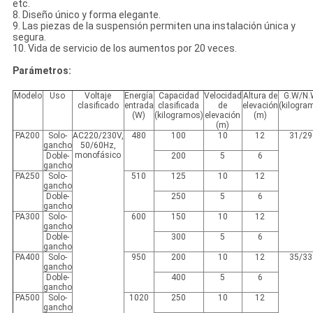
etc.
8. Diseño único y forma elegante.
9. Las piezas de la suspensión permiten una instalación única y
segura.
10. Vida de servicio de los aumentos por 20 veces.
Parámetros:
Modelo
Uso
Voltaje
Energía
Capacidad
Velocidad
Altura de
G.W/N.
clasificado
entrada
clasificada
de
elevación
(kilogra
(W)
(kilogramos)
elevación
(m)
(m)
PA200
Solo-
AC220/230V,
480
100
10
12
31/29
gancho
50/60Hz,
monofásico
Doble-
200
5
6
gancho
PA250
Solo-
510
125
10
12
gancho
Doble-
250
5
6
gancho
PA300
Solo-
600
150
10
12
gancho
Doble-
300
5
6
gancho
PA400
Solo-
950
200
10
12
35/33
gancho
Doble-
400
5
6
gancho
PA500
Solo-
1020
250
10
12
gancho