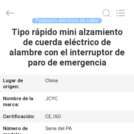
Chongqing
Shanyan
Crane
Machinery
Co.,
Polipasto eléctrico de cable
Ltd..
All
Rights
Tipo rápido mini alzamiento
HOGAR
Reserved.
de cuerda eléctrico de
PRODUCTOS
alambre con el interruptor de
paro de emergencia
SOBRE
NOSOTROS
Lugar de
China
origen:
VIAJE
Nombre de la
JCYC
marca:
DE
Certificación:
CE, ISO
LA
FÁBRICA
Número de
Serie del PA